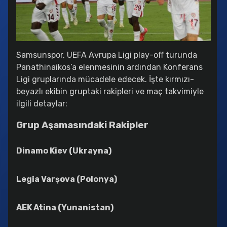
Benfica – Fenerbahçe Maçı Canlı Yayın: canlimacizle.ink’te!
2025-08-27 11:54:47
Bruno Lage’den Kerem Aktürkoğlu’na Övgü
2025-08-27 11:47:26
Samsunspor, UEFA Avrupa Ligi play-off turunda
Panathinaikos’a elenmesinin ardından Konferans
Bodø/Glimt Tarihe Geçti:
Ligi gruplarında mücadele edecek. İşte kırmızı-
2025-08-27 11:29:23
beyazlı ekibin gruptaki rakipleri ve maç takvimiyle
ilgili detaylar:
Fenerbahçe'de Hedef Devler Ligi
2025-08-27 11:20:03
Grup Aşamasındaki Rakipler
Beşiktaş Transferde Hız Kesmiyor:
2025-08-27 11:17:20
Dinamo Kiev (Ukrayna)
Fenerbahçe Benfica’yı Elerse Kasası Taşacak:
2025-08-27 11:11:23
Legia Varşova (Polonya)
Barış Alper Yılmaz’ın Geleceği Netleşiyor
AEK Atina (Yunanistan)
2025-08-27 11:08:18