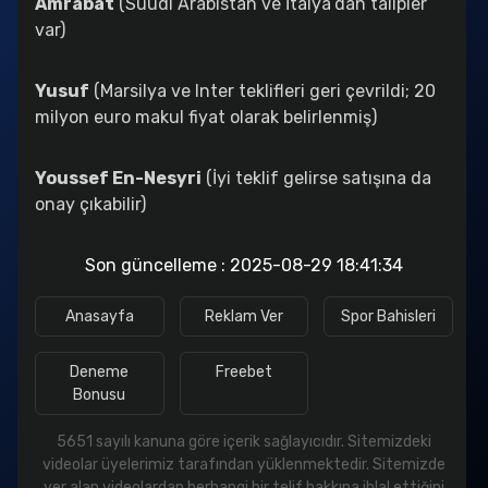
Amrabat
(Suudi Arabistan ve İtalya’dan talipler
var)
Yusuf
(Marsilya ve Inter teklifleri geri çevrildi; 20
milyon euro makul fiyat olarak belirlenmiş)
Youssef En-Nesyri
(İyi teklif gelirse satışına da
onay çıkabilir)
Son güncelleme : 2025-08-29 18:41:34
betebet
enobahis
redfoxbet
Anasayfa
Reklam Ver
Spor Bahisleri
Deneme
Freebet
Bonusu
5651 sayılı kanuna göre içerik sağlayıcıdır. Sitemizdeki
videolar üyelerimiz tarafından yüklenmektedir. Sitemizde
yer alan videolardan herhangi bir telif hakkına ihlal ettiğini