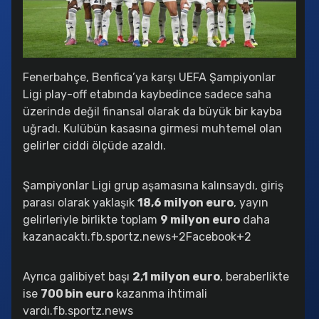
Benfica – Fenerbahçe Maçı Canlı Yayın: canlimacizle.ink’te!
2025-08-27 11:54:47
Bruno Lage’den Kerem Aktürkoğlu’na Övgü
2025-08-27 11:47:26
Fenerbahçe, Benfica’ya karşı UEFA Şampiyonlar
Ligi play-off etabında kaybedince sadece saha
Bodø/Glimt Tarihe Geçti:
üzerinde değil finansal olarak da büyük bir kayba
2025-08-27 11:29:23
uğradı. Kulübün kasasına girmesi muhtemel olan
gelirler ciddi ölçüde azaldı.
Fenerbahçe'de Hedef Devler Ligi
2025-08-27 11:20:03
Şampiyonlar Ligi grup aşamasına kalınsaydı, giriş
Beşiktaş Transferde Hız Kesmiyor:
parası olarak yaklaşık
18,6 milyon euro
, yayın
2025-08-27 11:17:20
gelirleriyle birlikte toplam
9 milyon euro
daha
kazanacaktı.
fb.sportz.news
+2
Facebook
+2
Fenerbahçe Benfica’yı Elerse Kasası Taşacak:
2025-08-27 11:11:23
Ayrıca galibiyet başı
2,1 milyon euro
, beraberlikte
Barış Alper Yılmaz’ın Geleceği Netleşiyor
ise
700 bin euro
kazanma ihtimali
2025-08-27 11:08:18
vardı.
fb.sportz.news