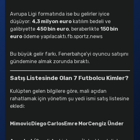
Galatasaray’ın Yıldızına 50 Milyon Euro’luk Teklif !
2025-08-18 12:11:41
Avrupa Ligi formatında ise bu gelirler iyice
düşüyor:
4,3 milyon euro
katılım bedeli ve
Altay Bayındır’ın Hatası Kaçınılmaz Bir Krize Dönüştü
2025-08-18 12:08:42
galibiyette
450 bin euro
, beraberlikte
150 bin
euro
ödeme yapılacaktı.
fb.sportz.news
Kerem Aktürkoğlu Transferinde Kritik Hamle
2025-08-18 11:52:25
Bu büyük gelir farkı, Fenerbahçe’yi oyuncu satışını
gündemine almak zorunda bıraktı.
Satış Listesinde Olan 7 Futbolcu Kimler?
Kulüpten gelen bilgilere göre, mali açıdan
rahatlamak için yönetim şu yedi ismi satış listesine
ekledi:
Mimovic
Diego Carlos
Emre Mor
Cengiz Ünder