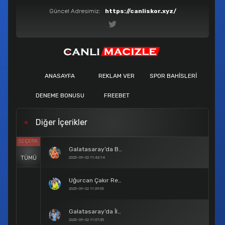
Güncel Adresimiz:
https://canliskor.xyz/
ANASAYFA
REKLAM VER
SPOR BAHISLERI
DENEME BONUSU
FREEBET
Diğer İçerikler
52 İÇERIK
Galatasaray’da Barış Alper Yılmaz Krizi Son Buldu
TÜMÜ
2025-09-02 11:42:14
Uğurcan Çakır Resmen Galatasaray’da
2025-09-02 11:39:55
Galatasaray’da İlkay Gündoğan Bombası
2025-09-02 11:37:35