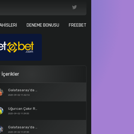
AHISLERI
DENEME BONUSU
FREEBET
 İçerikler
Galatasaray’da Barış Alper Yılmaz Krizi Son Buldu
2025-09-02 11:42:14
Uğurcan Çakır Resmen Galatasaray’da
2025-09-02 11:39:55
Galatasaray’da İlkay Gündoğan Bombası
2025-09-02 11:37:35