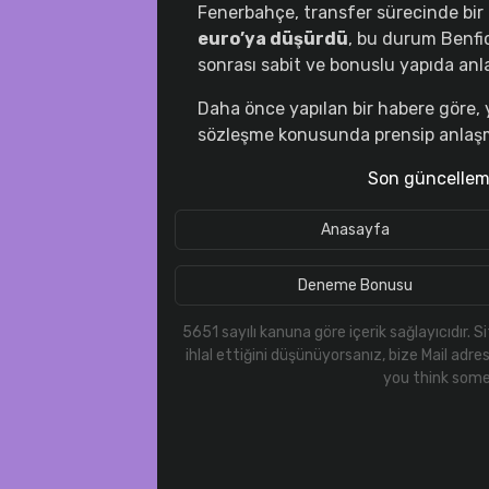
Fenerbahçe, transfer sürecinde bir a
euro’ya düşürdü
, bu durum Benfic
sonrası sabit ve bonuslu yapıda anl
Daha önce yapılan bir habere göre,
sözleşme konusunda prensip anlaşm
Son güncellem
betebet
enobahis
redfoxbet
Anasayfa
Deneme Bonusu
5651 sayılı kanuna göre içerik sağlayıcıdır.
ihlal ettiğini düşünüyorsanız, bize Mail adre
you think some 