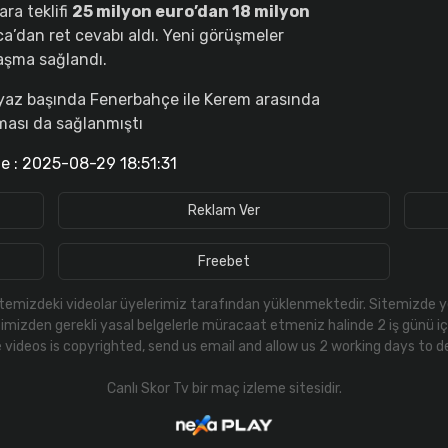
ra teklifi
25 milyon euro’dan 18 milyon
a’dan ret cevabı aldı. Yeni görüşmeler
aşma sağlandı.
 yaz başında Fenerbahçe ile Kerem arasında
ası da sağlanmıştı
e : 2025-08-29 18:51:31
Reklam Ver
Freebet
 Sitemizdeki videolar üyelerimiz tarafından yüklenmektedir. Sitemizde ye
simizden gerekli yasal belgelerle müracaat etmeniz halinde 2 iş günü içer
videos is copyrighted, send us email and allow us 2 working days to d
Canlı Skor Tv
bir maç izleme sitesidir.