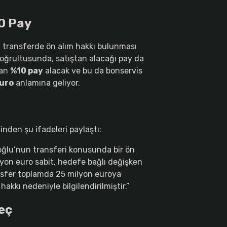
0 Pay
, transferde ön alım hakkı bulunması
doğrultusunda, satıştan alacağı pay da
tan
%10 pay
alacak ve bu da bonservis
euro
anlamına geliyor.
inden şu ifadeleri paylaştı:
ğlu’nun transferi konusunda bir ön
lyon euro sabit, hedefe bağlı değişken
nsfer toplamda 25 milyon euroya
hakkı nedeniyle bilgilendirilmiştir.”
eç