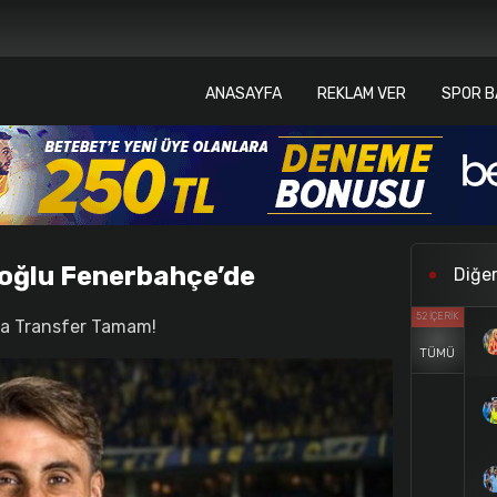
ANASAYFA
REKLAM VER
SPOR B
oğlu Fenerbahçe’de
Diğer
52 İÇERIK
la Transfer Tamam!
TÜMÜ