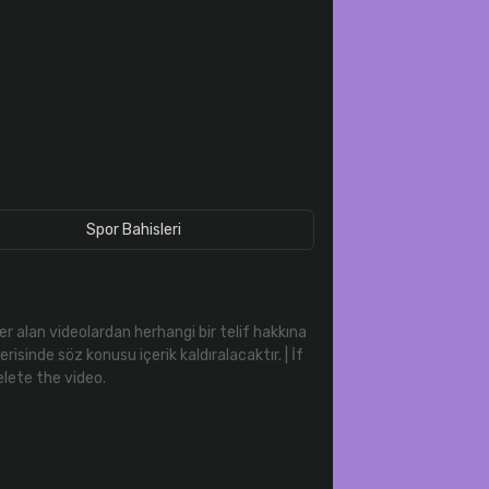
Galatasaray’ın Yıldızına 50 Milyon Euro’luk Teklif !
2025-08-18 12:11:41
Altay Bayındır’ın Hatası Kaçınılmaz Bir Krize Dönüştü
2025-08-18 12:08:42
Kerem Aktürkoğlu Transferinde Kritik Hamle
2025-08-18 11:52:25
Spor Bahisleri
r alan videolardan herhangi bir telif hakkına
isinde söz konusu içerik kaldıralacaktır. | İf
elete the video.