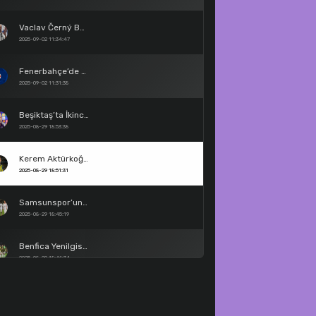
Vaclav Černý Beşiktaş’ta
2025-09-02 11:34:47
Fenerbahçe’de Gece Yarısı Transfer Fırtınası
2025-09-02 11:31:38
Beşiktaş’ta İkinci Sergen Yalçın Dönemi Resmen Başlıyor!
2025-08-29 18:53:38
Kerem Aktürkoğlu Fenerbahçe’de
2025-08-29 18:51:31
Samsunspor’un Konferans Ligi Grup Aşamasındaki Rakipleri Belli Oldu!
2025-08-29 18:45:19
Benfica Yenilgisi Fenerbahçe’ye Ağır Geldi: "7 Oyuncu Satılık Listesinde"
2025-08-29 18:41:34
Fenerbahçe’de Mourinho Dönemi Resmen Sona Erdi!
2025-08-29 18:39:29