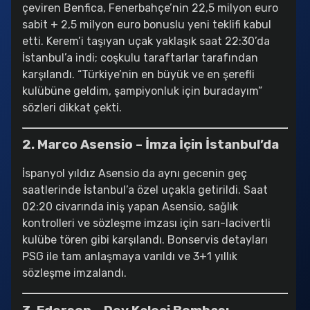
Galatasaray’ın Yıldızına 50 Milyon Euro’luk Teklif !
çeviren Benfica, Fenerbahçe’nin 22,5 milyon euro
2025-08-18 12:11:41
sabit + 2,5 milyon euro bonuslu yeni teklifi kabul
etti. Kerem’i taşıyan uçak yaklaşık saat 22:30’da
Altay Bayındır’ın Hatası Kaçınılmaz Bir Krize Dönüştü
İstanbul’a indi; coşkulu taraftarlar tarafından
2025-08-18 12:08:42
karşılandı. “Türkiye’nin en büyük ve en şerefli
kulübüne geldim, şampiyonluk için buradayım”
Kerem Aktürkoğlu Transferinde Kritik Hamle
2025-08-18 11:52:25
sözleri dikkat çekti.
2. Marco Asensio – İmza İçin İstanbul’da
İspanyol yıldız Asensio da aynı gecenin geç
saatlerinde İstanbul’a özel uçakla getirildi. Saat
02:20 civarında iniş yapan Asensio, sağlık
kontrolleri ve sözleşme imzası için sarı-lacivertli
kulübe tören gibi karşılandı. Bonservis detayları
PSG ile tam anlaşmaya varıldı ve 3+1 yıllık
sözleşme imzalandı.