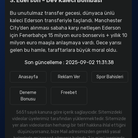
3. Ederson – Dev Kaleci Bombası
Bu unutulmaz transfer gecesi, dünyaca ünlü
kaleci Ederson transferiyle taçlandı. Manchester
City'den alınması sabaha karşı netleşen Ederson
için Fenerbahçe 15 milyon euro bonservis + yıllık 10
milyon euro maaşla anlaşmaya vardı. Gece yarısı
gelen bu hamle, taraftarlara büyük moral oldu.
Son güncelleme : 2025-09-02 11:31:38
betebet
enobahis
redfoxbet
Anasayfa
Reklam Ver
Spor Bahisleri
Deneme
Freebet
Bonusu
5651 sayılı kanuna göre içerik sağlayıcıdır. Sitemizdeki
videolar üyelerimiz tarafından yüklenmektedir. Sitemizde
yer alan videolardan herhangi bir telif hakkına ihlal ettiğini
düşünüyorsanız, bize Mail adresimizden gerekli yasal