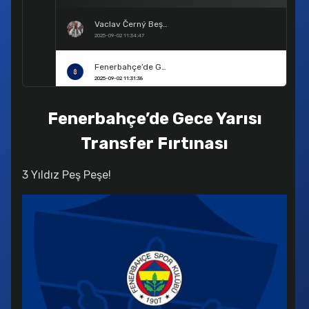
Vaclav Černý Beşiktaş’ta
2025-09-02 11:34:47
Fenerbahçe’de Gece Yarısı Transfer Fırtınası
2025-09-02 11:31:38
Beşiktaş’ta İkinci Sergen Yalçın Dönemi Resmen Başlıyor!
Fenerbahçe’de Gece Yarısı
2025-08-29 18:53:38
Transfer Fırtınası
Kerem Aktürkoğlu Fenerbahçe’de
2025-08-29 18:51:31
3 Yıldız Peş Peşe!
Samsunspor’un Konferans Ligi Grup Aşamasındaki Rakipleri Belli Oldu!
2025-08-29 18:45:19
Benfica Yenilgisi Fenerbahçe’ye Ağır Geldi: "7 Oyuncu Satılık Listesinde"
2025-08-29 18:41:34
Fenerbahçe’de Mourinho Dönemi Resmen Sona Erdi!
2025-08-29 18:39:29