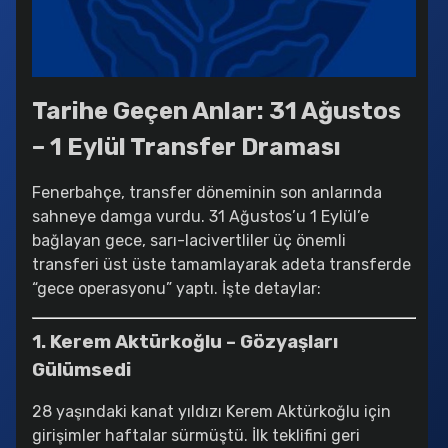
Benfica – Fenerbahçe Maçı Canlı Yayın: canlimacizle.ink’te!
2025-08-27 11:54:47
Bruno Lage’den Kerem Aktürkoğlu’na Övgü
2025-08-27 11:47:26
Tarihe Geçen Anlar: 31 Ağustos
– 1 Eylül Transfer Draması
Bodø/Glimt Tarihe Geçti:
2025-08-27 11:29:23
Fenerbahçe, transfer döneminin son anlarında
Fenerbahçe'de Hedef Devler Ligi
sahneye damga vurdu. 31 Ağustos’u 1 Eylül’e
2025-08-27 11:20:03
bağlayan gece, sarı-lacivertliler üç önemli
transferi üst üste tamamlayarak adeta transferde
Beşiktaş Transferde Hız Kesmiyor:
“gece operasyonu” yaptı. İşte detaylar:
2025-08-27 11:17:20
Fenerbahçe Benfica’yı Elerse Kasası Taşacak:
1. Kerem Aktürkoğlu – Gözyaşları
2025-08-27 11:11:23
Gülümsedi
Barış Alper Yılmaz’ın Geleceği Netleşiyor
28 yaşındaki kanat yıldızı Kerem Aktürkoğlu için
2025-08-27 11:08:18
girişimler haftalar sürmüştü. İlk teklifini geri