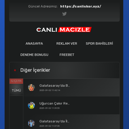
Güncel Adresimiz:
https://canliskor.xyz/
ANASAYFA
REKLAM VER
SPOR BAHISLERI
DENEME BONUSU
FREEBET
Diğer İçerikler
52 İÇERIK
Galatasaray’da Barış Alper Yılmaz Krizi Son Buldu
TÜMÜ
2025-09-02 11:42:14
Uğurcan Çakır Resmen Galatasaray’da
2025-09-02 11:39:55
Galatasaray’da İlkay Gündoğan Bombası
2025-09-02 11:37:35