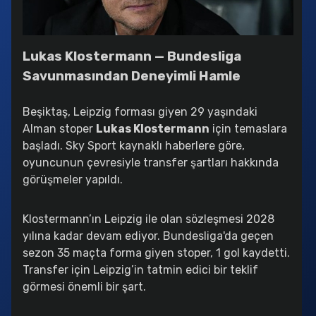
Benfica – Fenerbahçe Maçı Canlı Yayın: canlimacizle.ink’te!
2025-08-27 11:54:47
Lukas Klostermann — Bundesliga
Bruno Lage’den Kerem Aktürkoğlu’na Övgü
2025-08-27 11:47:26
Savunmasından Deneyimli Hamle
Bodø/Glimt Tarihe Geçti:
Beşiktaş, Leipzig forması giyen 29 yaşındaki
2025-08-27 11:29:23
Alman stoper
Lukas Klostermann
için temaslara
başladı. Sky Sport kaynaklı haberlere göre,
Fenerbahçe'de Hedef Devler Ligi
2025-08-27 11:20:03
oyuncunun çevresiyle transfer şartları hakkında
görüşmeler yapıldı.
Beşiktaş Transferde Hız Kesmiyor:
2025-08-27 11:17:20
Klostermann’ın Leipzig ile olan sözleşmesi 2028
Fenerbahçe Benfica’yı Elerse Kasası Taşacak:
yılına kadar devam ediyor. Bundesliga'da geçen
2025-08-27 11:11:23
sezon 35 maçta forma giyen stoper, 1 gol kaydetti.
Transfer için Leipzig’in tatmin edici bir teklif
Barış Alper Yılmaz’ın Geleceği Netleşiyor
görmesi önemli bir şart.
2025-08-27 11:08:18