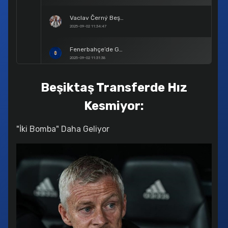
Vaclav Černý Beşiktaş’ta
2025-09-02 11:34:47
Fenerbahçe’de Gece Yarısı Transfer Fırtınası
2025-09-02 11:31:38
Beşiktaş’ta İkinci Sergen Yalçın Dönemi Resmen Başlıyor!
Beşiktaş Transferde Hız
2025-08-29 18:53:38
Kesmiyor:
Kerem Aktürkoğlu Fenerbahçe’de
2025-08-29 18:51:31
"İki Bomba" Daha Geliyor
Samsunspor’un Konferans Ligi Grup Aşamasındaki Rakipleri Belli Oldu!
2025-08-29 18:45:19
Benfica Yenilgisi Fenerbahçe’ye Ağır Geldi: "7 Oyuncu Satılık Listesinde"
2025-08-29 18:41:34
Fenerbahçe’de Mourinho Dönemi Resmen Sona Erdi!
2025-08-29 18:39:29