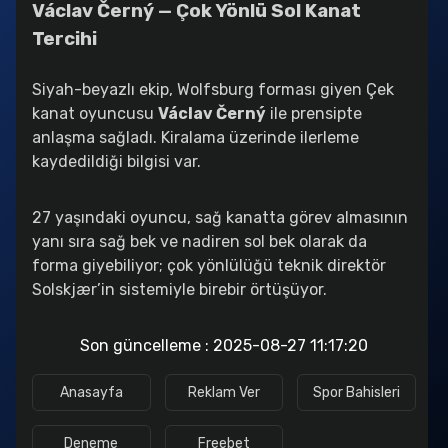
Václav Černý — Çok Yönlü Sol Kanat
Galatasaray’ın Yıldızına 50 Milyon Euro’luk Teklif !
2025-08-18 12:11:41
Tercihi
Altay Bayındır’ın Hatası Kaçınılmaz Bir Krize Dönüştü
Siyah-beyazlı ekip, Wolfsburg forması giyen Çek
2025-08-18 12:08:42
kanat oyuncusu
Václav Černý
ile prensipte
Kerem Aktürkoğlu Transferinde Kritik Hamle
anlaşma sağladı. Kiralama üzerinde ilerleme
2025-08-18 11:52:25
kaydedildiği bilgisi var.
27 yaşındaki oyuncu, sağ kanatta görev almasının
yanı sıra sağ bek ve nadiren sol bek olarak da
forma giyebiliyor; çok yönlülüğü teknik direktör
Solskjær’in sistemiyle birebir örtüşüyor.
Son güncelleme : 2025-08-27 11:17:20
betebet
enobahis
redfoxbet
Anasayfa
Reklam Ver
Spor Bahisleri
Deneme
Freebet