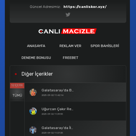
Güncel Adresimiz:
https://canliskor.xyz/
ANASAYFA
REKLAM VER
SPOR BAHISLERI
DENEME BONUSU
FREEBET
Diğer İçerikler
52 İÇERIK
Galatasaray’da Barış Alper Yılmaz Krizi Son Buldu
TÜMÜ
2025-09-02 11:42:14
Uğurcan Çakır Resmen Galatasaray’da
2025-09-02 11:39:55
Galatasaray’da İlkay Gündoğan Bombası
2025-09-02 11:37:35